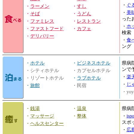
・
ぐ
・
ラーメン
・
すし
・
美
・
そば
・
うどん
った
・
ファミレス
・
レストラン
・
ホ
・
ファストフード
・
カフェ
検索
・
デリバリー
・
食
ング
・
ホテル
・
ビジネスホテル
県病
ンで
・シティホテル
・カプセルホテル
・
楽
・リゾートホテル
・
ラブホテル
・
じ
・
旅館
・民宿
・yoy
・
銭湯
・
温泉
県病
・
マッサージ
・
整体
・
is
スポ
・
ヘルスセンター
・
広