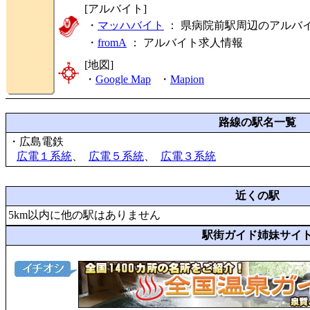
[アルバイト]
・
マッハバイト
： 県病院前駅周辺のアルバ
・
fromA
：
アルバイト求人情報
[地図]
・
Google Map
・
Mapion
路線の駅名一覧
・広島電鉄
広電１系統
、
広電５系統
、
広電３系統
近くの駅
5km以内に他の駅はありません
駅街ガイド姉妹サイ