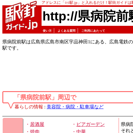
アドレスに「○○駅.jp」と入れるだけ！駅街ガイド
http://県病院前
｜
｜
使い方
よくある質問
ご利用にあたって
県病院前駅は広島県広島市南区宇品神田1にある、広島電鉄の
駅です。
「県病院前駅」周辺で
暮らしの情報
:
美容院・病院・駐車場など
・
居酒屋
・
ビアガーデン
県病
それ
・
焼肉
・
中華