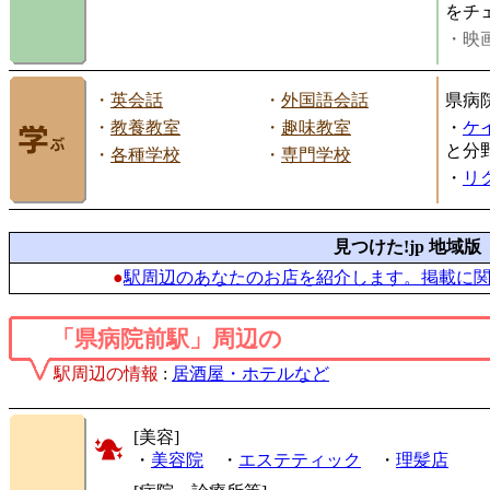
をチ
・映画
・
英会話
・
外国語会話
県病
・
教養教室
・
趣味教室
・
ケ
と分
・
各種学校
・
専門学校
・
リ
見つけた!jp 地域版
●
駅周辺のあなたのお店を紹介します。掲載に
「県病院前駅」周辺の
駅周辺の情報
:
居酒屋・ホテルなど
[美容]
・
美容院
・
エステティック
・
理髪店