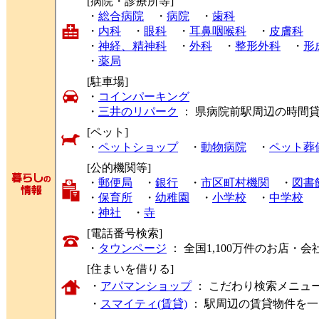
[病院・診療所等]
・
総合病院
・
病院
・
歯科
・
内科
・
眼科
・
耳鼻咽喉科
・
皮膚科
・
神経、精神科
・
外科
・
整形外科
・
形
・
薬局
[駐車場]
・
コインパーキング
・
三井のリパーク
： 県病院前駅周辺の時間
[ペット]
・
ペットショップ
・
動物病院
・
ペット葬
[公的機関等]
・
郵便局
・
銀行
・
市区町村機関
・
図書
・
保育所
・
幼稚園
・
小学校
・
中学校
・
神社
・
寺
[電話番号検索]
・
タウンページ
： 全国1,100万件のお店
[住まいを借りる]
・
アパマンショップ
： こだわり検索メニュ
・
スマイティ(賃貸)
： 駅周辺の賃貸物件を