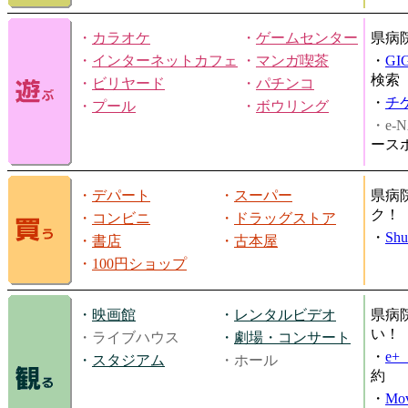
・
カラオケ
・
ゲームセンター
県病
・
インターネットカフェ
・
マンガ喫茶
・
GI
検索
・
ビリヤード
・
パチンコ
・
チ
・
プール
・
ボウリング
・e-N
ース
・
デパート
・
スーパー
県病
ク！
・
コンビニ
・
ドラッグストア
・
Shu
・
書店
・
古本屋
・
100円ショップ
・
映画館
・
レンタルビデオ
県病
い！
・ライブハウス
・
劇場・コンサート
・
e
・
スタジアム
・ホール
約
・
Mov